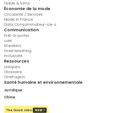
Textile & trims
Économie de la mode
Circularité / Services
Made in France
Data Consommateur-ice-s
Communication
Prêt-à-porter
Luxe
Sneakers
Greenwashing
Inclusivité
Ressources
Lexiques
Glossaire
OnePagers
Santé humaine et environnementale
Juridique
Chine
The Good Jobs
NEW !