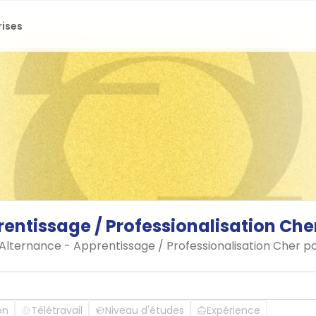
rises
rentissage
/
Professionalisation
Che
 Alternance - Apprentissage / Professionalisation Cher p
on
Télétravail
Niveau d'études
Expérience