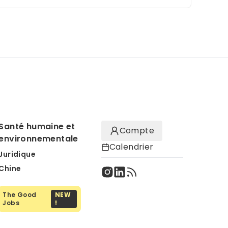
Santé humaine et
Compte
environnementale
Calendrier
Juridique
Chine
The Good
NEW
Jobs
!