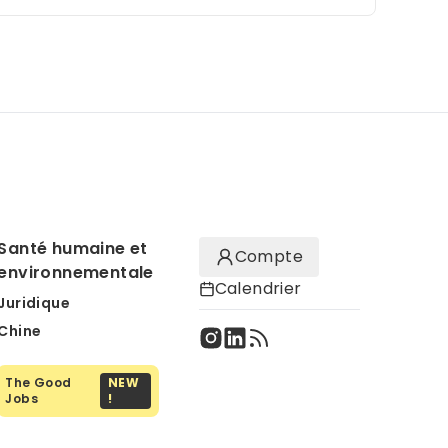
Santé humaine et
Compte
environnementale
Calendrier
Juridique
Chine
The Good
NEW
Jobs
!