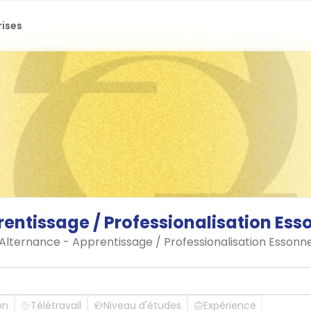
rises
rentissage
/
Professionalisation
Ess
n Alternance - Apprentissage / Professionalisation Essonn
on
Télétravail
Niveau d'études
Expérience