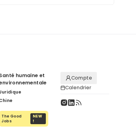
Santé humaine et
Compte
environnementale
Calendrier
Juridique
Chine
The Good
NEW
Jobs
!