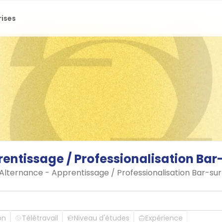
rises
rentissage
/
Professionalisation
Bar
n Alternance - Apprentissage / Professionalisation Bar-s
on
Télétravail
Niveau d'études
Expérience