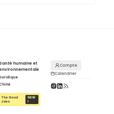
Santé humaine et
Compte
environnementale
Calendrier
Juridique
Chine
The Good
NEW
Jobs
!