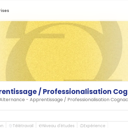
rises
rentissage
/
Professionalisation
Cog
n Alternance - Apprentissage / Professionalisation Cogna
on
Télétravail
Niveau d'études
Expérience