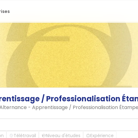
rises
rentissage
/
Professionalisation
Éta
n Alternance - Apprentissage / Professionalisation Étamp
on
Télétravail
Niveau d'études
Expérience