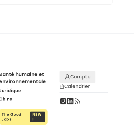
Santé humaine et
Compte
environnementale
Calendrier
Juridique
Chine
The Good
NEW
Jobs
!