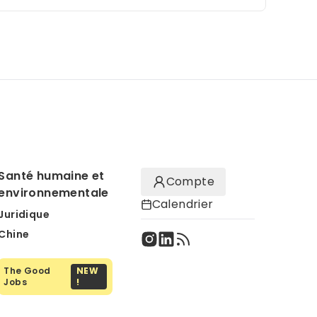
Santé humaine et
Compte
environnementale
Calendrier
Juridique
Chine
The Good
NEW
Jobs
!