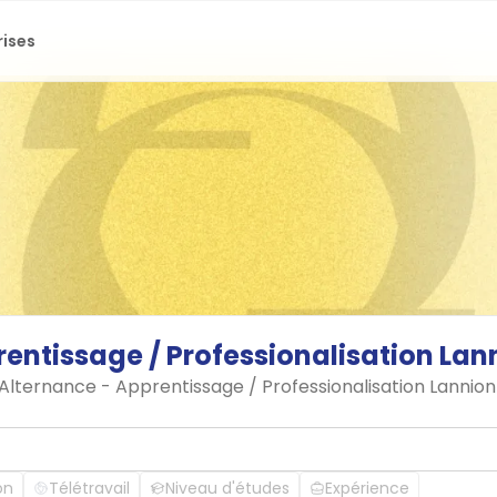
rises
rentissage
/
Professionalisation
Lan
 Alternance - Apprentissage / Professionalisation Lannio
on
Télétravail
Niveau d'études
Expérience