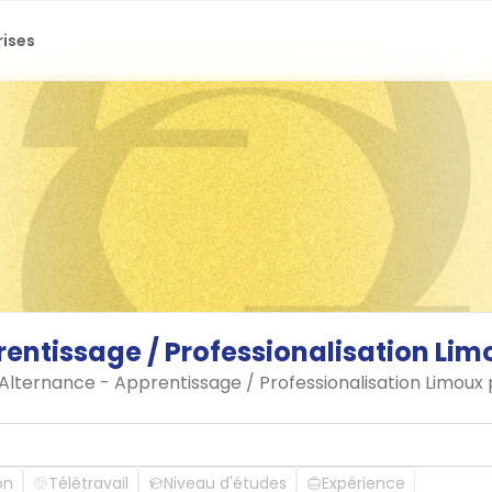
rises
rentissage
/
Professionalisation
Lim
 Alternance - Apprentissage / Professionalisation Limoux
on
Télétravail
Niveau d'études
Expérience