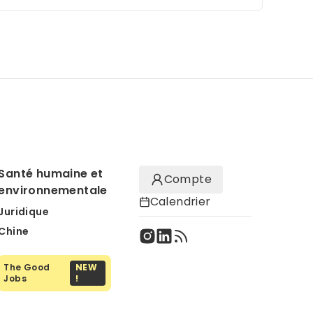
Santé humaine et
Compte
environnementale
Calendrier
Juridique
Chine
The Good
NEW
Jobs
!