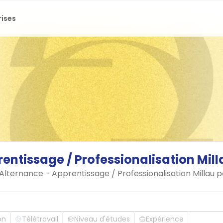
rises
rentissage
/
Professionalisation
Mill
 Alternance - Apprentissage / Professionalisation Millau 
on
Télétravail
Niveau d'études
Expérience