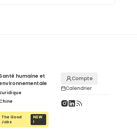
Santé humaine et
Compte
environnementale
Calendrier
Juridique
Chine
The Good
NEW
Jobs
!