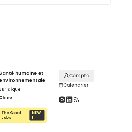
Santé humaine et
Compte
environnementale
Calendrier
Juridique
Chine
The Good
NEW
Jobs
!