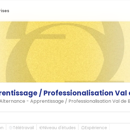
rises
rentissage
/
Professionalisation
Val
 Alternance - Apprentissage / Professionalisation Val de 
on
Télétravail
Niveau d'études
Expérience