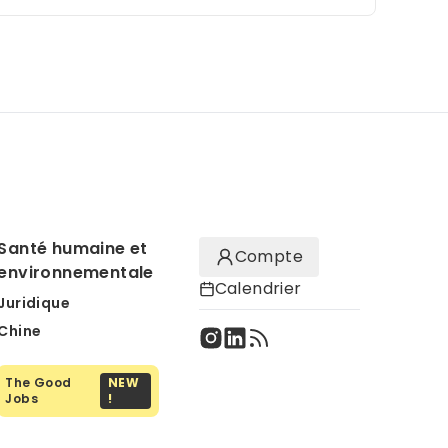
Santé humaine et
Compte
environnementale
Calendrier
Juridique
Chine
The Good
NEW
Jobs
!