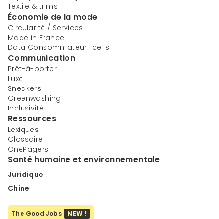
Textile & trims
Économie de la mode
Circularité / Services
Made in France
Data Consommateur-ice-s
Communication
Prêt-à-porter
Luxe
Sneakers
Greenwashing
Inclusivité
Ressources
Lexiques
Glossaire
OnePagers
Santé humaine et environnementale
Juridique
Chine
The Good Jobs
NEW !