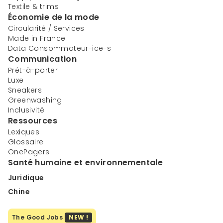
Textile & trims
Économie de la mode
Circularité / Services
Made in France
Data Consommateur-ice-s
Communication
Prêt-à-porter
Luxe
Sneakers
Greenwashing
Inclusivité
Ressources
Lexiques
Glossaire
OnePagers
Santé humaine et environnementale
Juridique
Chine
The Good Jobs
NEW !