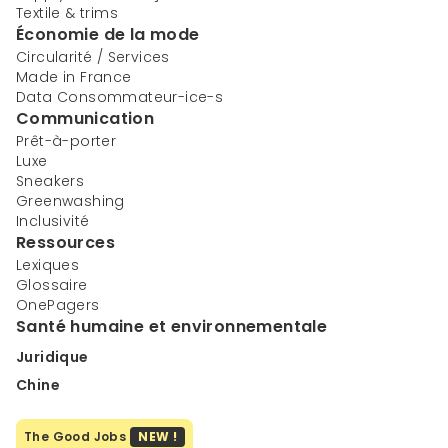
Textile & trims
Économie de la mode
Circularité / Services
Made in France
Data Consommateur-ice-s
Communication
Prêt-à-porter
Luxe
Sneakers
Greenwashing
Inclusivité
Ressources
Lexiques
Glossaire
OnePagers
Santé humaine et environnementale
Juridique
Chine
The Good Jobs
NEW !