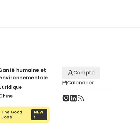
Santé humaine et
Compte
environnementale
Calendrier
Juridique
Chine
The Good
NEW
Jobs
!