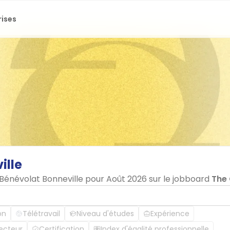
rises
ille
 Bénévolat Bonneville pour Août 2026 sur le jobboard
The
on
Télétravail
Niveau d'études
Expérience
ecteur
Certification
Index d'égalité professionnelle