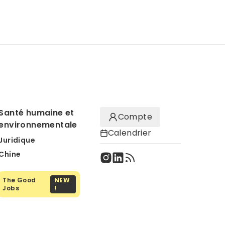
Santé humaine et
Compte
environnementale
Calendrier
Juridique
Chine
The Good
NEW
Jobs
!