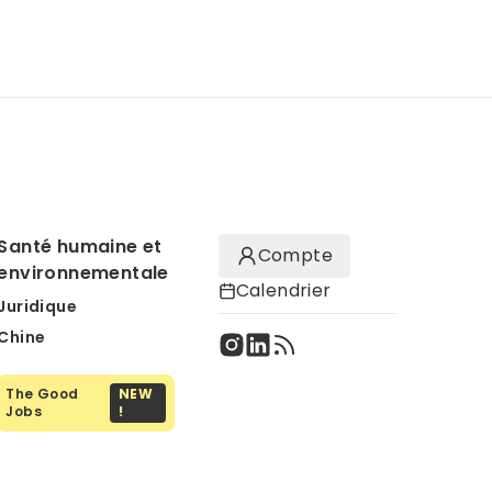
Santé humaine et
Compte
environnementale
Calendrier
Juridique
Chine
The Good
NEW
Jobs
!