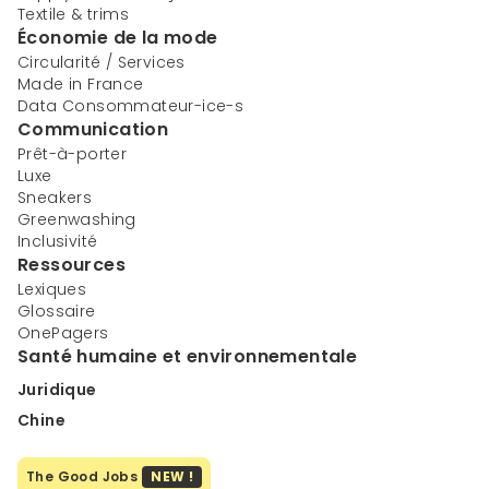
Textile & trims
Économie de la mode
Circularité / Services
Made in France
Data Consommateur-ice-s
Communication
Prêt-à-porter
Luxe
Sneakers
Greenwashing
Inclusivité
Ressources
Lexiques
Glossaire
OnePagers
Santé humaine et environnementale
Juridique
Chine
The Good Jobs
NEW !