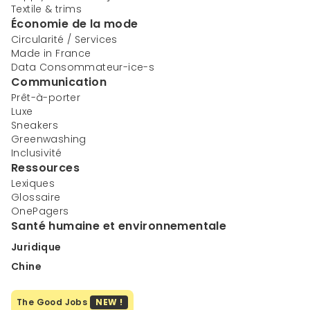
Textile & trims
Économie de la mode
Circularité / Services
Made in France
Data Consommateur-ice-s
Communication
Prêt-à-porter
Luxe
Sneakers
Greenwashing
Inclusivité
Ressources
Lexiques
Glossaire
OnePagers
Santé humaine et environnementale
Juridique
Chine
The Good Jobs
NEW !