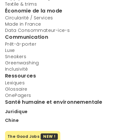
Textile & trims
Économie de la mode
Circularité / Services
Made in France
Data Consommateur-ice-s
Communication
Prêt-à-porter
Luxe
Sneakers
Greenwashing
Inclusivité
Ressources
Lexiques
Glossaire
OnePagers
Santé humaine et environnementale
Juridique
Chine
The Good Jobs
NEW !