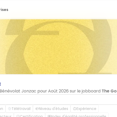
rises
c
n Bénévolat Jonzac pour Août 2026 sur le jobboard
The G
on
Télétravail
Niveau d'études
Expérience
ecteur
Certification
Index d'égalité professionnelle