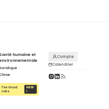
Santé humaine et
Compte
environnementale
Calendrier
Juridique
Chine
The Good
NEW
Jobs
!