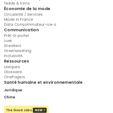
Textile & trims
Économie de la mode
Circularité / Services
Made in France
Data Consommateur-ice-s
Communication
Prêt-à-porter
Luxe
Sneakers
Greenwashing
Inclusivité
Ressources
Lexiques
Glossaire
OnePagers
Santé humaine et environnementale
Juridique
Chine
The Good Jobs
NEW !