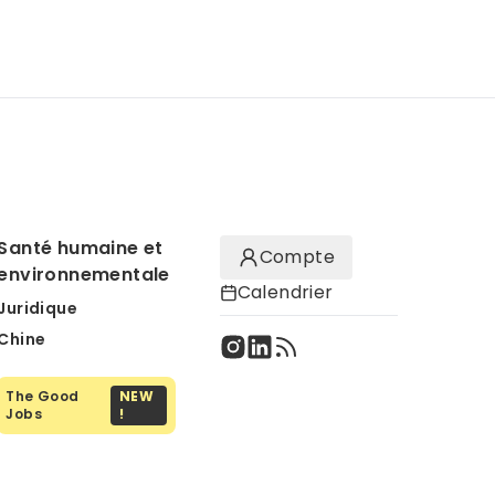
Santé humaine et
Compte
environnementale
Calendrier
Juridique
Chine
The Good
NEW
Jobs
!