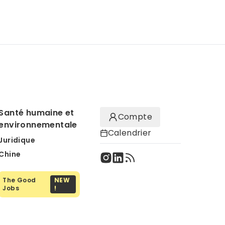
Santé humaine et
Compte
environnementale
Calendrier
Juridique
Chine
The Good
NEW
Jobs
!