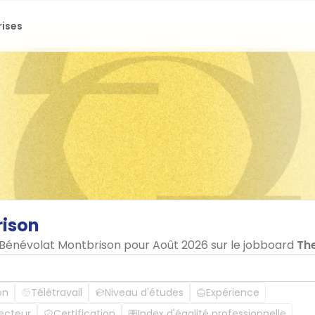
rises
ison
n Bénévolat Montbrison pour Août 2026 sur le jobboard
Th
on
Télétravail
Niveau d'études
Expérience
ecteur
Certification
Index d'égalité professionnelle