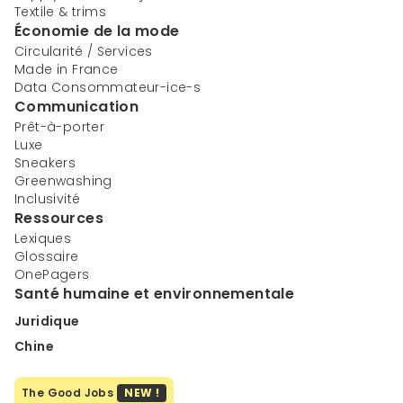
Textile & trims
Économie de la mode
Circularité / Services
Made in France
Data Consommateur-ice-s
Communication
Prêt-à-porter
Luxe
Sneakers
Greenwashing
Inclusivité
Ressources
Lexiques
Glossaire
OnePagers
Santé humaine et environnementale
Juridique
Chine
The Good Jobs
NEW !