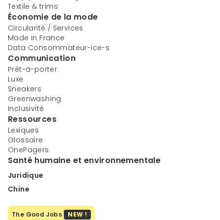
Textile & trims
Économie de la mode
Circularité / Services
Made in France
Data Consommateur-ice-s
Communication
Prêt-à-porter
Luxe
Sneakers
Greenwashing
Inclusivité
Ressources
Lexiques
Glossaire
OnePagers
Santé humaine et environnementale
Juridique
Chine
The Good Jobs
NEW !