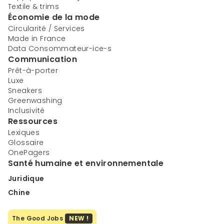
Textile & trims
Économie de la mode
Circularité / Services
Made in France
Data Consommateur-ice-s
Communication
Prêt-à-porter
Luxe
Sneakers
Greenwashing
Inclusivité
Ressources
Lexiques
Glossaire
OnePagers
Santé humaine et environnementale
Juridique
Chine
The Good Jobs
NEW !