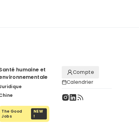
Santé humaine et
Compte
environnementale
Calendrier
Juridique
Chine
The Good
NEW
Jobs
!