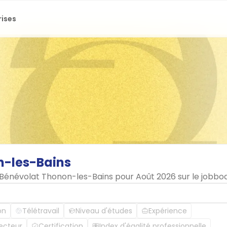
rises
-les-Bains
n Bénévolat Thonon-les-Bains pour Août 2026 sur le jobb
on
Télétravail
Niveau d'études
Expérience
ecteur
Certification
Index d'égalité professionnelle