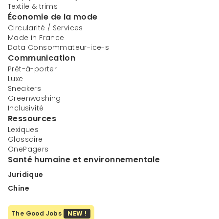
Textile & trims
Économie de la mode
Circularité / Services
Made in France
Data Consommateur-ice-s
Communication
Prêt-à-porter
Luxe
Sneakers
Greenwashing
Inclusivité
Ressources
Lexiques
Glossaire
OnePagers
Santé humaine et environnementale
Juridique
Chine
The Good Jobs
NEW !