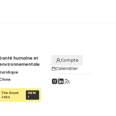
Santé humaine et
Compte
environnementale
Calendrier
Juridique
Chine
The Good
NEW
Jobs
!