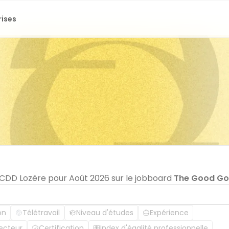
rises
n CDD Lozère pour Août 2026 sur le jobboard
The Good G
on
Télétravail
Niveau d'études
Expérience
ecteur
Certification
Index d'égalité professionnelle