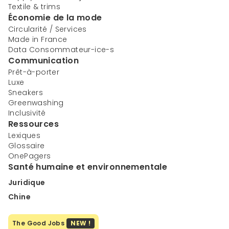
Textile & trims
Économie de la mode
Circularité / Services
Made in France
Data Consommateur-ice-s
Communication
Prêt-à-porter
Luxe
Sneakers
Greenwashing
Inclusivité
Ressources
Lexiques
Glossaire
OnePagers
Santé humaine et environnementale
Juridique
Chine
The Good Jobs
NEW !