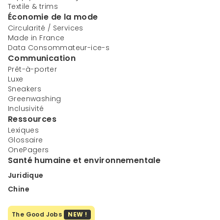
Textile & trims
Économie de la mode
Circularité / Services
Made in France
Data Consommateur-ice-s
Communication
Prêt-à-porter
Luxe
Sneakers
Greenwashing
Inclusivité
Ressources
Lexiques
Glossaire
OnePagers
Santé humaine et environnementale
Juridique
Chine
The Good Jobs
NEW !