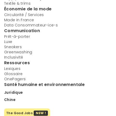
Textile & trims
Économie de la mode
Circularité / Services
Made in France
Data Consommateur-ice-s
Communication
Prêt-à-porter
Luxe
Sneakers
Greenwashing
Inclusivité
Ressources
Lexiques
Glossaire
OnePagers
Santé humaine et environnementale
Juridique
Chine
The Good Jobs
NEW !