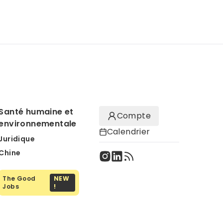
Santé humaine et
Compte
environnementale
Calendrier
Juridique
Chine
The Good
NEW
Jobs
!