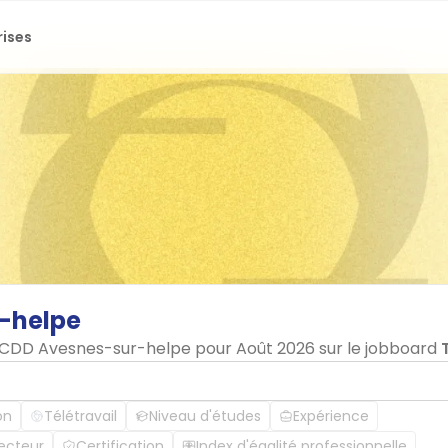
rises
-helpe
n CDD Avesnes-sur-helpe pour Août 2026 sur le jobboard
on
Télétravail
Niveau d'études
Expérience
ecteur
Certification
Index d'égalité professionnelle