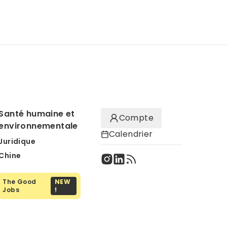
Santé humaine et
Compte
environnementale
Calendrier
Juridique
Chine
The Good
NEW
Jobs
!