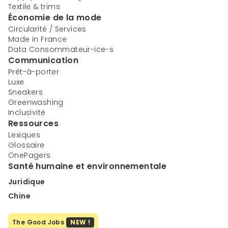
Textile & trims
Économie de la mode
Circularité / Services
Made in France
Data Consommateur-ice-s
Communication
Prêt-à-porter
Luxe
Sneakers
Greenwashing
Inclusivité
Ressources
Lexiques
Glossaire
OnePagers
Santé humaine et environnementale
Juridique
Chine
The Good Jobs
NEW !