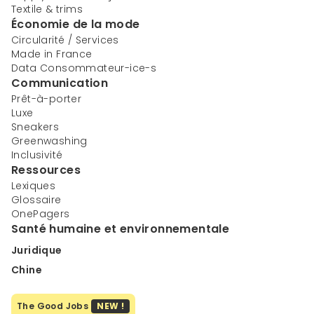
Textile & trims
Économie de la mode
Circularité / Services
Made in France
Data Consommateur-ice-s
Communication
Prêt-à-porter
Luxe
Sneakers
Greenwashing
Inclusivité
Ressources
Lexiques
Glossaire
OnePagers
Santé humaine et environnementale
Juridique
Chine
The Good Jobs
NEW !