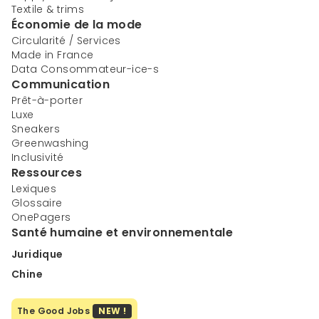
Textile & trims
Économie de la mode
Circularité / Services
Made in France
Data Consommateur-ice-s
Communication
Prêt-à-porter
Luxe
Sneakers
Greenwashing
Inclusivité
Ressources
Lexiques
Glossaire
OnePagers
Santé humaine et environnementale
Juridique
Chine
The Good Jobs
NEW !