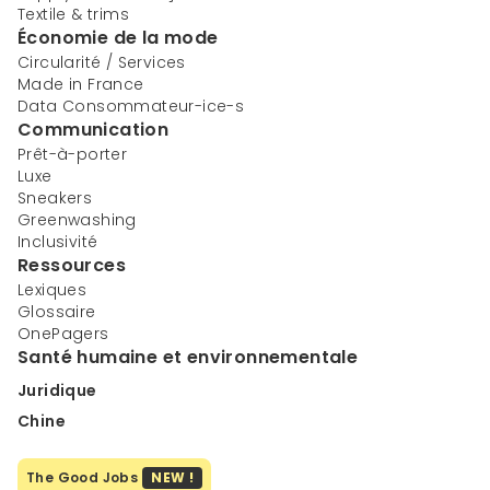
Textile & trims
Économie de la mode
Circularité / Services
Made in France
Data Consommateur-ice-s
Communication
Prêt-à-porter
Luxe
Sneakers
Greenwashing
Inclusivité
Ressources
Lexiques
Glossaire
OnePagers
Santé humaine et environnementale
Juridique
Chine
The Good Jobs
NEW !