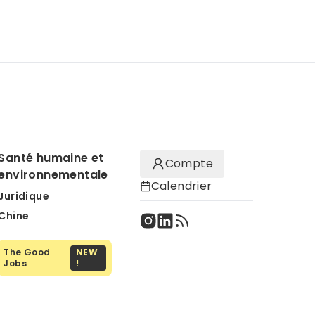
Santé humaine et
Compte
environnementale
Calendrier
Juridique
Chine
The Good
NEW
Jobs
!