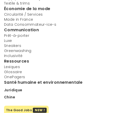
Textile & trims
Économie de la mode
Circularité / Services
Made in France
Data Consommateur-ice-s
Communication
Prêt-à-porter
Luxe
Sneakers
Greenwashing
Inclusivité
Ressources
Lexiques
Glossaire
OnePagers
Santé humaine et environnementale
Juridique
Chine
The Good Jobs
NEW !