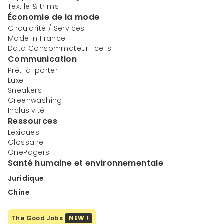
Textile & trims
Économie de la mode
Circularité / Services
Made in France
Data Consommateur-ice-s
Communication
Prêt-à-porter
Luxe
Sneakers
Greenwashing
Inclusivité
Ressources
Lexiques
Glossaire
OnePagers
Santé humaine et environnementale
Juridique
Chine
The Good Jobs
NEW !