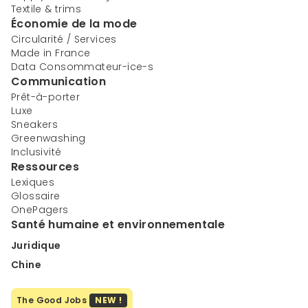
Textile & trims
Économie de la mode
Circularité / Services
Made in France
Data Consommateur-ice-s
Communication
Prêt-à-porter
Luxe
Sneakers
Greenwashing
Inclusivité
Ressources
Lexiques
Glossaire
OnePagers
Santé humaine et environnementale
Juridique
Chine
The Good Jobs
NEW !