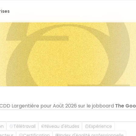
rises
n CDD Largentière pour Août 2026 sur le jobboard
The Go
on
Télétravail
Niveau d'études
Expérience
ecteur
Certification
Index d'égalité professionnelle