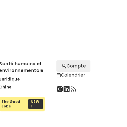
Santé humaine et
Compte
environnementale
Calendrier
Juridique
Chine
The Good
NEW
Jobs
!