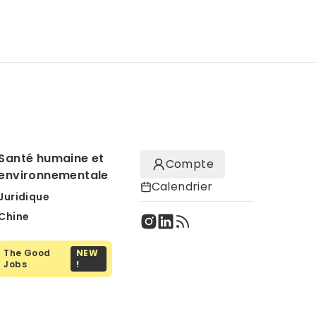
Santé humaine et
Compte
environnementale
Calendrier
Juridique
Chine
The Good
NEW
Jobs
!