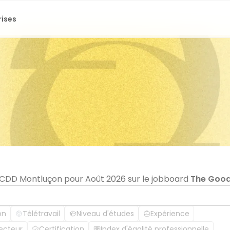
rises
n CDD Montluçon pour Août 2026 sur le jobboard
The Goo
on
Télétravail
Niveau d'études
Expérience
ecteur
Certification
Index d'égalité professionnelle