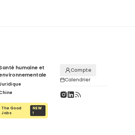
Santé humaine et
Compte
environnementale
Calendrier
Juridique
Chine
The Good
NEW
Jobs
!