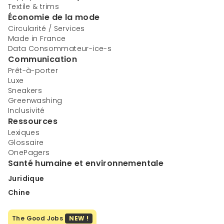
Textile & trims
Économie de la mode
Circularité / Services
Made in France
Data Consommateur-ice-s
Communication
Prêt-à-porter
Luxe
Sneakers
Greenwashing
Inclusivité
Ressources
Lexiques
Glossaire
OnePagers
Santé humaine et environnementale
Juridique
Chine
The Good Jobs
NEW !