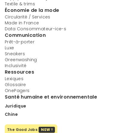
Textile & trims
Économie de la mode
Circularité / Services
Made in France
Data Consommateur-ice-s
Communication
Prêt-à-porter
Luxe
Sneakers
Greenwashing
Inclusivité
Ressources
Lexiques
Glossaire
OnePagers
Santé humaine et environnementale
Juridique
Chine
The Good Jobs
NEW !