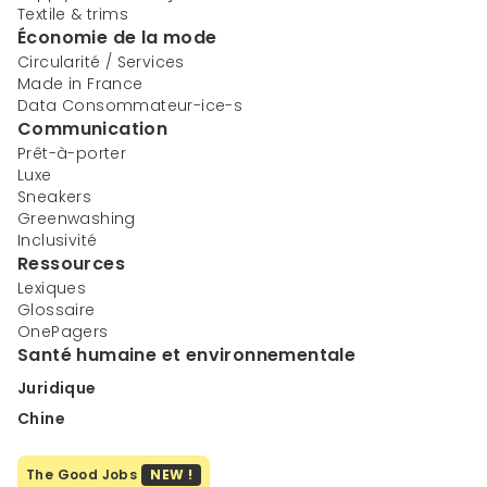
Textile & trims
Économie de la mode
Circularité / Services
Made in France
Data Consommateur-ice-s
Communication
Prêt-à-porter
Luxe
Sneakers
Greenwashing
Inclusivité
Ressources
Lexiques
Glossaire
OnePagers
Santé humaine et environnementale
Juridique
Chine
The Good Jobs
NEW !